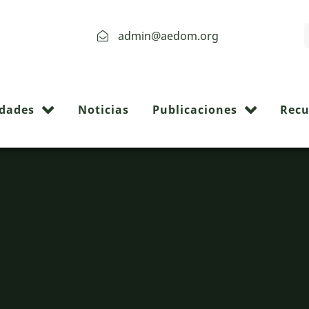
admin@aedom.org
idades
Noticias
Publicaciones
Recu