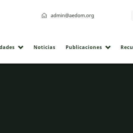
admin@aedom.org
idades
Noticias
Publicaciones
Recu