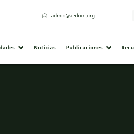
admin@aedom.org
idades
Noticias
Publicaciones
Recu