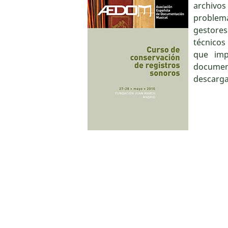
archivo
problemá
gestores
técnicos
que imp
documen
descarga