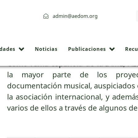
admin@aedom.org
Archive:
idades
Noticias
Publicaciones
Recu
Como rama española de la IAML, A
la mayor parte de los proyec
documentación musical, auspiciados
la asociación internacional, y ademá
varios de ellos a través de algunos de