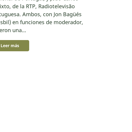
lixto, de la RTP, Radiotelevisão
tuguesa. Ambos, con Jon Bagüés
esbil) en funciones de moderador,
ieron una…
Leer más