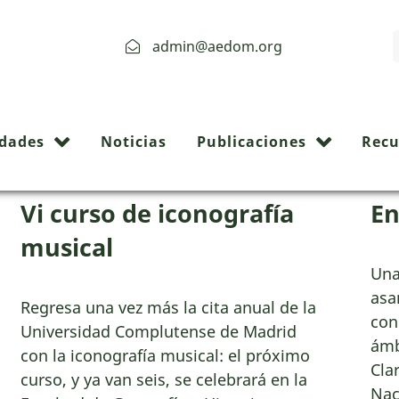
admin@aedom.org
Archive:
idades
Noticias
Publicaciones
Recu
Vi curso de iconografía
En
musical
Una
asa
Regresa una vez más la cita anual de la
con
Universidad Complutense de Madrid
ámb
con la iconografía musical: el próximo
Cla
curso, y ya van seis, se celebrará en la
Nac